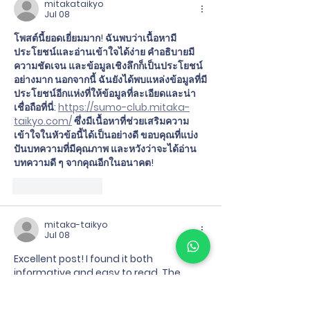
mitakataikyo
Jul 08
โพสต์นี้ยอดเยี่ยมมาก! ฉันพบว่าเนื้อหามี
ประโยชน์และอ่านเข้าใจได้ง่าย คำอธิบายมี
ความชัดเจน และข้อมูลเชิงลึกก็เป็นประโยชน์
อย่างมาก นอกจากนี้ ฉันยังได้พบแหล่งข้อมูลที่มี
ประโยชน์อีกแห่งที่ให้ข้อมูลที่ละเอียดและน่า
เชื่อถือที่นี่:
https://sumo-club.mitaka-
taikyo.com/
 ซึ่งมีเนื้อหาที่ช่วยเสริมความ
เข้าใจในหัวข้อนี้ได้เป็นอย่างดี ขอบคุณที่แบ่ง
ปันบทความที่มีคุณภาพ และหวังว่าจะได้อ่าน
บทความดี ๆ จากคุณอีกในอนาคต!
Like
Reply
mitaka-taikyo
Jul 08
Excellent post! I found it both 
informative and easy to read. The 
explanations were clear, and the 
insights were extremely helpful. I also 