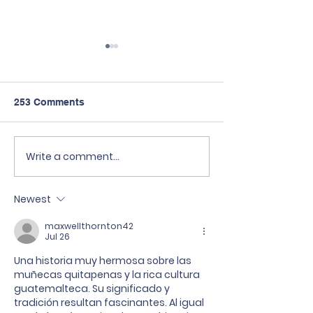
253 Comments
Write a comment...
Kuliah GRATIS di
Sekolah Tri Rat
Taiwan? Bisa banget!
bekerja sama 
🇹🇼✨
Scholaku Educa
Newest
Center.
maxwellthornton42
Jul 26
Una historia muy hermosa sobre las 
muñecas quitapenas y la rica cultura 
guatemalteca. Su significado y 
tradición resultan fascinantes. Al igual 