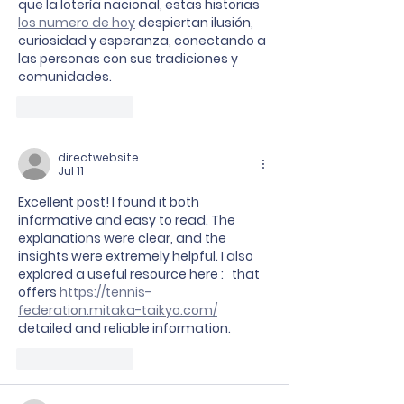
que la lotería nacional, estas historias 
los numero de hoy
 despiertan ilusión, 
curiosidad y esperanza, conectando a 
las personas con sus tradiciones y 
comunidades.
Like
Reply
directwebsite
Jul 11
Excellent post! I found it both 
informative and easy to read. The 
explanations were clear, and the 
insights were extremely helpful. I also 
explored a useful resource here :   that 
offers 
https://tennis-
federation.mitaka-taikyo.com/
detailed and reliable information.
Like
Reply