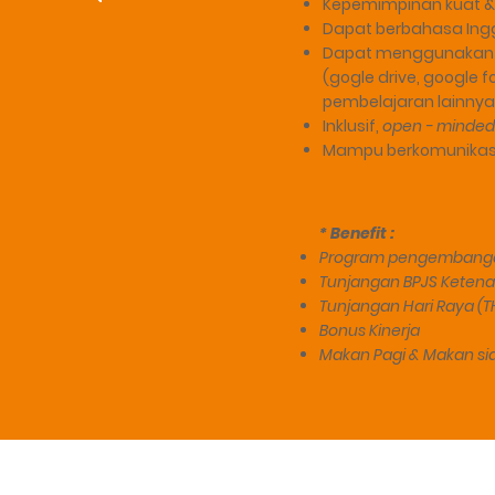
Kepemimpinan kuat &
Dapat berbahasa Inggr
Dapat menggunakan Ms.
(gogle drive, google f
pembelajaran lainnya
Inklusif,
open - minded
Mampu berkomunikasi
* Benefit :
Program pengembanga
Tunjangan BPJS Keten
Tunjangan Hari Raya (T
Bonus Kinerja
Makan Pagi & Makan si