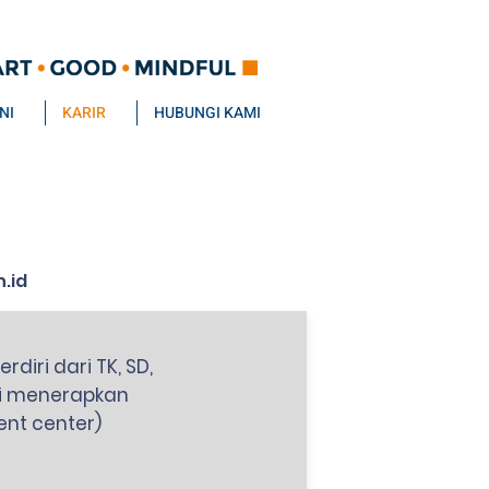
NI
KARIR
HUBUNGI KAMI
.id
iri dari TK, SD,
mi menerapkan
nt center)