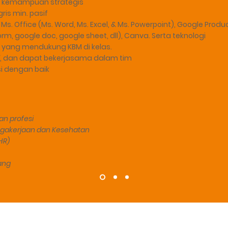
 kemampuan strategis
is min. pasif
 Office (Ms. Word, Ms. Excel, & Ms. Powerpoint), Google Produ
orm, google doc, google sheet, dll), Canva. Serta teknologi
 yang mendukung KBM di kelas.
, dan dapat bekerjasama dalam tim
 dengan baik
n profesi
agakerjaan dan Kesehatan
HR)
ang