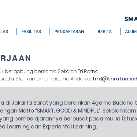
ELAS
FASILITAS
PENDAFTARAN
BERITA
ALUM
ERJAAN
uk bergabung bersama Sekolah Tri Ratna.
sedia. Silahkan email resume Anda ke :
hrd@triratna.sch
 di Jakarta Barat yang bercirikan Agama Buddha terd
dengan Motto “SMART, GOOD & MINDFUL”. Sekolah Ka
 yang pembelajarannya berpusat pada murid (stude
ed Learning dan Experiental Learning.