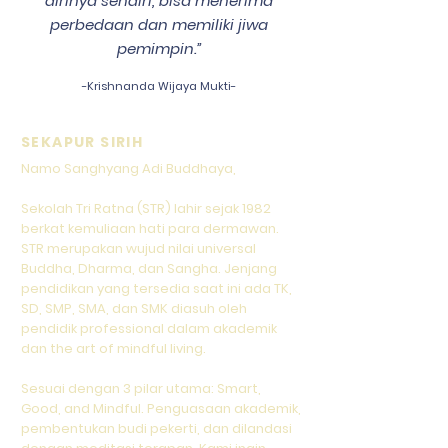
dirinya sendiri, bisa menerima
perbedaan dan memiliki jiwa
pemimpin.”
-
Krishnanda Wijaya Mukti-
SEKAPUR SIRIH
Namo Sanghyang Adi Buddhaya,
Sekolah Tri Ratna (STR) lahir sejak 1982
berkat kemuliaan hati para dermawan.
STR merupakan wujud nilai universal
Buddha, Dharma, dan Sangha. Jenjang
pendidikan yang tersedia saat ini ada TK,
SD, SMP, SMA, dan SMK diasuh oleh
pendidik professional dalam akademik
dan the art of mindful living.
Sesuai dengan 3 pilar utama: Smart,
Good, and Mindful. Penguasaan akademik,
pembentukan budi pekerti, dan dilandasi