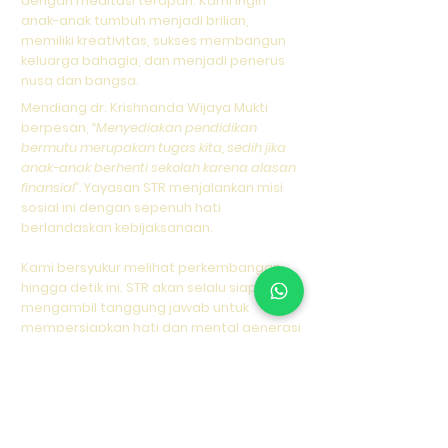
dengan meditasi terapan. Kami ingin
anak-anak tumbuh menjadi brilian,
memiliki kreativitas, sukses membangun
keluarga bahagia, dan menjadi penerus
nusa dan bangsa.
Mendiang dr. Krishnanda Wijaya Mukti
berpesan,
“Menyediakan pendidikan
bermutu merupakan tugas kita, sedih jika
anak-anak berhenti sekolah karena alasan
finansial”.
Yayasan STR menjalankan misi
sosial ini dengan sepenuh hati
berlandaskan kebijaksanaan.
Kami bersyukur melihat perkembangan
hingga detik ini. STR akan selalu siap
mengambil tanggung jawab untuk
mempersiapkan hati dan mental generasi
muda secara holistik untuk menjadi
manusia seutuhnya.
Biksu Nyanabhadra