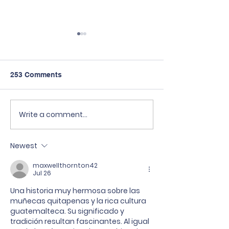
253 Comments
Write a comment...
Kuliah GRATIS di
Sekolah Tri Rat
Taiwan? Bisa banget!
bekerja sama 
🇹🇼✨
Scholaku Educa
Newest
Center.
maxwellthornton42
Jul 26
Una historia muy hermosa sobre las 
muñecas quitapenas y la rica cultura 
guatemalteca. Su significado y 
tradición resultan fascinantes. Al igual 