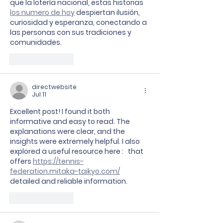
que la lotería nacional, estas historias 
los numero de hoy
 despiertan ilusión, 
curiosidad y esperanza, conectando a 
las personas con sus tradiciones y 
comunidades.
Like
Reply
directwebsite
Jul 11
Excellent post! I found it both 
informative and easy to read. The 
explanations were clear, and the 
insights were extremely helpful. I also 
explored a useful resource here :   that 
offers 
https://tennis-
federation.mitaka-taikyo.com/
detailed and reliable information.
Like
Reply