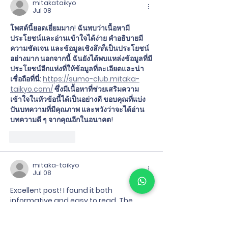
mitakataikyo
Jul 08
โพสต์นี้ยอดเยี่ยมมาก! ฉันพบว่าเนื้อหามี
ประโยชน์และอ่านเข้าใจได้ง่าย คำอธิบายมี
ความชัดเจน และข้อมูลเชิงลึกก็เป็นประโยชน์
อย่างมาก นอกจากนี้ ฉันยังได้พบแหล่งข้อมูลที่มี
ประโยชน์อีกแห่งที่ให้ข้อมูลที่ละเอียดและน่า
เชื่อถือที่นี่:
https://sumo-club.mitaka-
taikyo.com/
 ซึ่งมีเนื้อหาที่ช่วยเสริมความ
เข้าใจในหัวข้อนี้ได้เป็นอย่างดี ขอบคุณที่แบ่ง
ปันบทความที่มีคุณภาพ และหวังว่าจะได้อ่าน
บทความดี ๆ จากคุณอีกในอนาคต!
Like
Reply
mitaka-taikyo
Jul 08
Excellent post! I found it both 
informative and easy to read. The 
explanations were clear, and the 
insights were extremely helpful. I also 