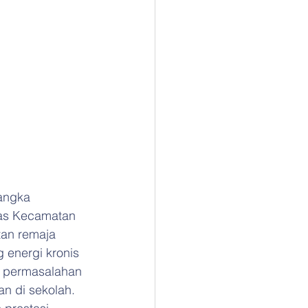
angka 
as Kecamatan 
tan remaja 
 energi kronis 
i permasalahan 
an di sekolah.