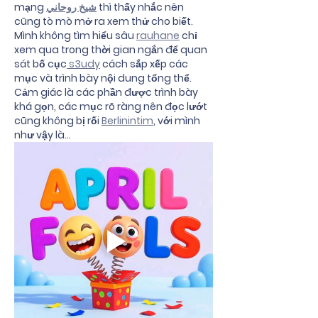
mạng 
شيخ روحاني
 thì thấy nhắc nên 
cũng tò mò mở ra xem thử cho biết. 
Mình không tìm hiểu sâu 
rauhane
 chỉ 
xem qua trong thời gian ngắn để quan 
sát bố cục
 s3udy
 cách sắp xếp các 
mục và trình bày nội dung tổng thể. 
Cảm giác là các phần được trình bày 
khá gọn, các mục rõ ràng nên đọc lướt 
cũng không bị rối 
Berlinintim
, với mình 
như vậy là…