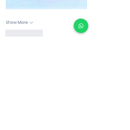
Show More
Like
Reply
Pikachu Mobile
Nov 01, 2025
aceh4d
aceh4d
Like
Reply
NEO MbuL
Oct 31, 2025
neototo
neototo
neototo
neototo