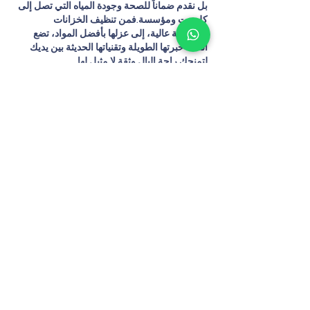
بل نقدم 
ضماناً للصحة وجودة المياه
 التي تصل إلى 
كل بيت ومؤسسة.فمن تنظيف الخزانات 
باحترافية عالية، إلى عزلها بأفضل المواد، تضع 
الصفا خبرتها الطويلة وتقنياتها الحديثة بين يديك 
لتمنحك راحة البال وثقة لا مثيل لها.
في هذا المقال سنأخذك في…
Show More
Like
Reply
kuebasahbsd
Oct 22, 2025
Kue Basah Bsd
Like
Reply
nasr fananas for seo
Oct 18, 2025
شركة الوسيط للتنظيف – خدمات تنظيف 
احترافية في حوطة سدير والزلفي والقويعية 