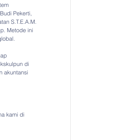
tem 
udi Pekerti, 
an S.T.E.A.M. 
p. Metode ini 
lobal.
dap 
kskulpun di 
n akuntansi 
a kami di 