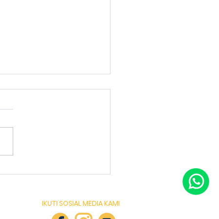
lah Tri Ratna bekerja
a dengan Scholaku
ation Center.
IKUTI SOSIAL MEDIA KAMI