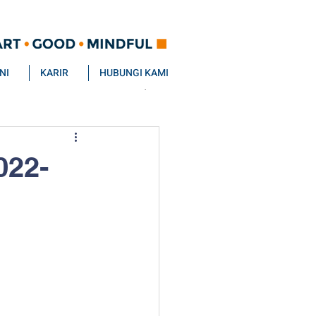
NI
KARIR
HUBUNGI KAMI
022-