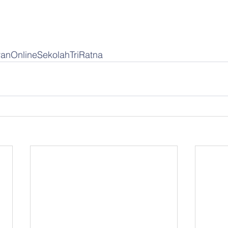
taranOnlineSekolahTriRatna