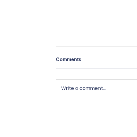
Comments
Write a comment...
♻️ Sekolah Tri Ratna
mendukung Gerakan
Pemilahan dan Pengolahan
Sampah dari Sumber
sesuai Ingub DKI Jakarta