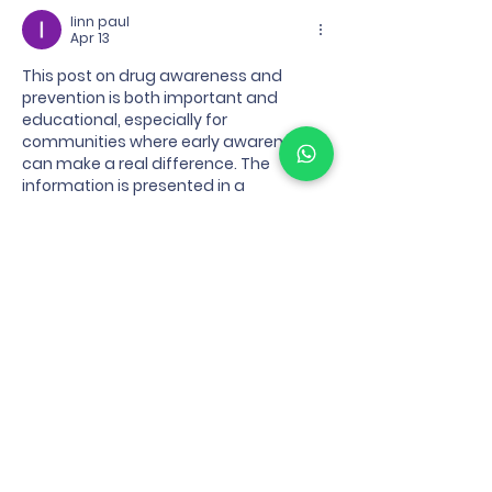
linn paul
Apr 13
This post on drug awareness and 
prevention is both important and 
educational, especially for 
communities where early awareness 
can make a real difference. The 
information is presented in a 
straightforward way that makes it 
easy to understand the risks and the 
importance of education. While 
reading about health and safety 
topics, I also came across 
https://www.sherwaytrilliumdental.ca/
in a healthcare context, which subtly 
highlights how preventive care and 
awareness are valuable in many 
aspects of well-being. I recently came 
across a…
Show More