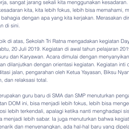
erja, sangat jarang sekali kita menggunakan kesadaran.
esadaran kita, kita lebih fokus, lebih bisa memahami, 
bahagia dengan apa yang kita kerjakan. Merasakan dir
n di sini.
pik di atas, Sekolah Tri Ratna mengadakan kegiatan Day
tu, 20 Juli 2019. Kegiatan di awal tahun pelajaran 201
h Guru dan Karyawan. Acara dimulai dengan menyanyikan
n dilanjutkan dengan orientasi kegiatan. Kegiatan inti 
itasi jalan, pengarahan oleh Ketua Yayasan, Biksu Nya
dan relaksasi total.
merupakan guru baru di SMA dan SMP menuturkan peng
an DOM ini, bisa menjadi lebih fokus, lebih bisa mengen
osi lebih terkendali, apalagi ketika nanti menghadapi s
isa menjadi lebih sabar. Ia juga menuturkan bahwa kegia
menarik dan menyenangkan, ada hal-hal baru yang dipela