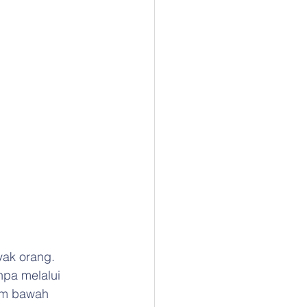
yak orang. 
npa melalui 
lam bawah 