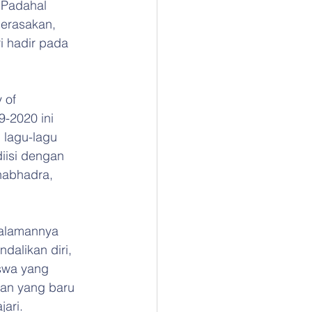
 Padahal 
merasakan, 
i hadir pada 
 of 
9-2020 ini 
 lagu-lagu 
diisi dengan 
nabhadra, 
alamannya 
dalikan diri, 
iswa yang 
tan yang baru 
jari.