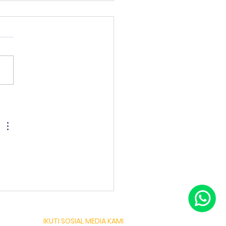
lah Tri Ratna bekerja
a dengan Scholaku
ation Center.
IKUTI SOSIAL MEDIA KAMI